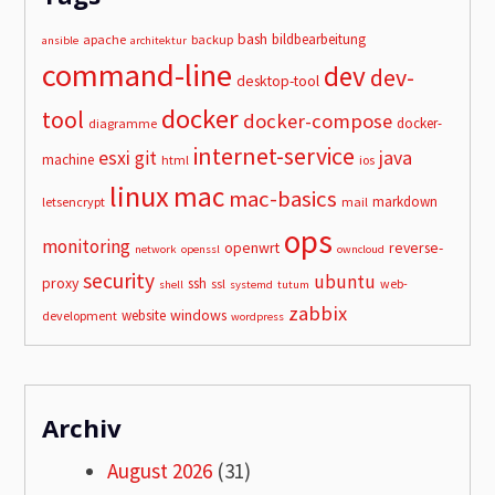
bash
bildbearbeitung
apache
backup
ansible
architektur
command-line
dev
dev-
desktop-tool
docker
tool
docker-compose
docker-
diagramme
internet-service
esxi
git
java
machine
html
ios
linux
mac
mac-basics
markdown
letsencrypt
mail
ops
monitoring
openwrt
reverse-
network
openssl
owncloud
security
ubuntu
proxy
ssh
ssl
web-
shell
systemd
tutum
zabbix
windows
website
development
wordpress
Archiv
August 2026
(31)