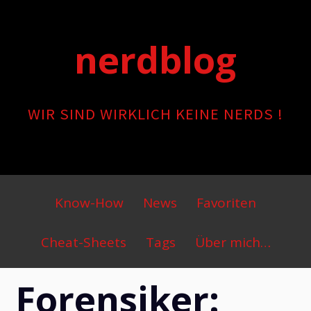
Skip
to
nerdblog
content
WIR SIND WIRKLICH KEINE NERDS !
Primary
Know-How
News
Favoriten
Menu
Cheat-Sheets
Tags
Über mich…
Forensiker: