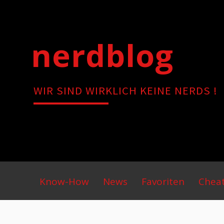
Skip
to
content
nerdblog
WIR SIND WIRKLICH KEINE NERDS !
Primary
Know-How
News
Favoriten
Chea
Menu