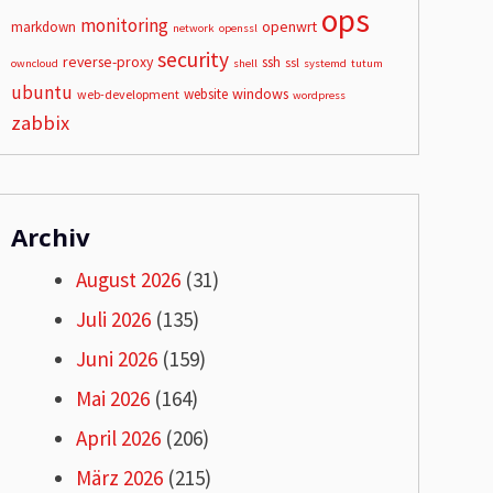
ops
monitoring
openwrt
markdown
network
openssl
security
reverse-proxy
ssh
ssl
owncloud
shell
systemd
tutum
ubuntu
windows
website
web-development
wordpress
zabbix
Archiv
August 2026
(31)
Juli 2026
(135)
Juni 2026
(159)
Mai 2026
(164)
April 2026
(206)
März 2026
(215)