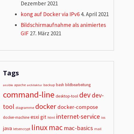
Dezember 2021
kong auf Docker via IPv6
4. April 2021
Bildschirmaufnahme als animiertes
GIF
27. März 2021
Tags
bash
bildbearbeitung
apache
backup
ansible
architektur
command-line
dev
dev-
desktop-tool
docker
tool
docker-compose
diagramme
internet-service
esxi
git
docker-machine
html
ios
linux
mac
mac-basics
java
letsencrypt
mail