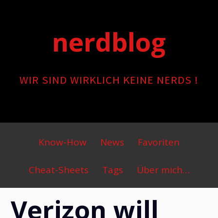
Skip
to
nerdblog
content
WIR SIND WIRKLICH KEINE NERDS !
Primary
Know-How
News
Favoriten
Menu
Cheat-Sheets
Tags
Über mich…
Verizon will