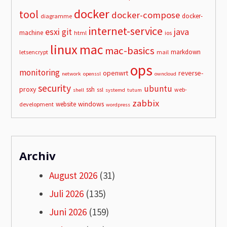
docker
tool
docker-compose
docker-
diagramme
internet-service
esxi
git
java
machine
html
ios
linux
mac
mac-basics
markdown
letsencrypt
mail
ops
monitoring
openwrt
reverse-
network
openssl
owncloud
security
ubuntu
proxy
ssh
ssl
web-
shell
systemd
tutum
zabbix
windows
website
development
wordpress
Archiv
August 2026
(31)
Juli 2026
(135)
Juni 2026
(159)