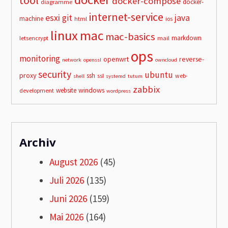
tool
docker-compose
docker-
diagramme
internet-service
esxi
git
java
machine
html
ios
linux
mac
mac-basics
markdown
letsencrypt
mail
ops
monitoring
openwrt
reverse-
network
openssl
owncloud
security
ubuntu
proxy
ssh
ssl
web-
shell
systemd
tutum
zabbix
windows
website
development
wordpress
Archiv
August 2026
(45)
Juli 2026
(135)
Juni 2026
(159)
Mai 2026
(164)