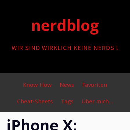
Skip
to
nerdblog
content
WIR SIND WIRKLICH KEINE NERDS !
Primary
Know-How
News
Favoriten
Menu
Cheat-Sheets
Tags
Über mich…
iPhone X: