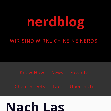
Skip
to
nerdblog
content
WIR SIND WIRKLICH KEINE NERDS !
Primary
Know-How
News
Favoriten
Menu
Cheat-Sheets
Tags
Über mich…
Nach Las