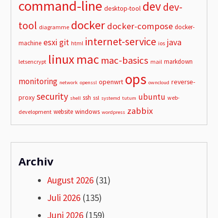
command-line
dev
dev-
desktop-tool
docker
tool
docker-compose
docker-
diagramme
internet-service
esxi
git
java
machine
html
ios
linux
mac
mac-basics
markdown
letsencrypt
mail
ops
monitoring
openwrt
reverse-
network
openssl
owncloud
security
ubuntu
proxy
ssh
ssl
web-
shell
systemd
tutum
zabbix
windows
website
development
wordpress
Archiv
August 2026
(31)
Juli 2026
(135)
Juni 2026
(159)