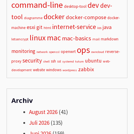
command-line
dev
dev-
desktop-tool
docker
tool
docker-compose
docker-
diagramme
internet-service
esxi
git
java
machine
html
ios
linux
mac
mac-basics
markdown
letsencrypt
mail
ops
monitoring
openwrt
reverse-
network
openssl
owncloud
security
ubuntu
proxy
ssh
ssl
web-
shell
systemd
tutum
zabbix
windows
website
development
wordpress
Archiv
August 2026
(41)
Juli 2026
(135)
Juni 2026
(159)