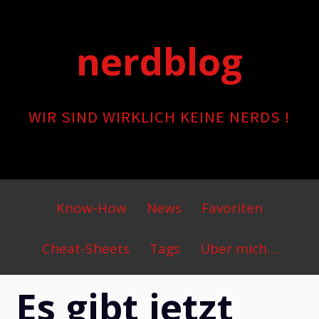
Skip
to
nerdblog
content
WIR SIND WIRKLICH KEINE NERDS !
Primary
Know-How
News
Favoriten
Menu
Cheat-Sheets
Tags
Über mich…
Es gibt jetzt