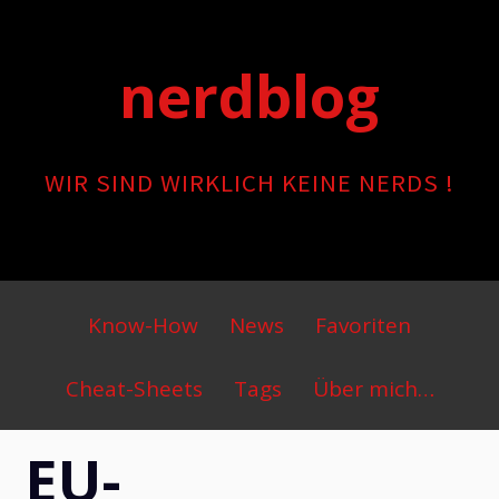
Skip
to
nerdblog
content
WIR SIND WIRKLICH KEINE NERDS !
Primary
Know-How
News
Favoriten
Menu
Cheat-Sheets
Tags
Über mich…
EU-