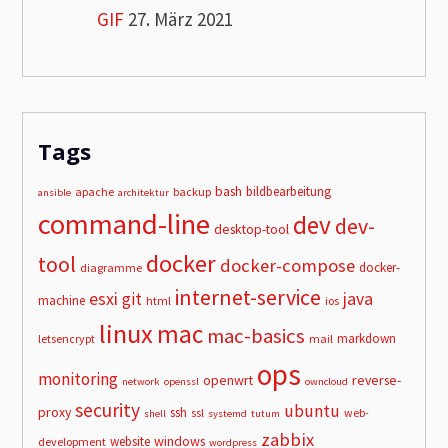
GIF
27. März 2021
Tags
bash
bildbearbeitung
apache
backup
ansible
architektur
command-line
dev
dev-
desktop-tool
docker
tool
docker-compose
docker-
diagramme
internet-service
esxi
git
java
machine
html
ios
linux
mac
mac-basics
markdown
letsencrypt
mail
ops
monitoring
openwrt
reverse-
network
openssl
owncloud
security
ubuntu
proxy
ssh
ssl
web-
shell
systemd
tutum
zabbix
windows
website
development
wordpress