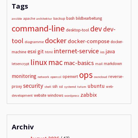
Tags
bash
bildbearbeitung
apache
backup
ansible
architektur
command-line
dev
dev-
desktop-tool
docker
tool
docker-compose
docker-
diagramme
internet-service
esxi
git
java
machine
html
ios
linux
mac
mac-basics
markdown
letsencrypt
mail
ops
monitoring
openwrt
reverse-
network
openssl
owncloud
security
ubuntu
proxy
ssh
ssl
web-
shell
systemd
tutum
zabbix
windows
website
development
wordpress
Archiv