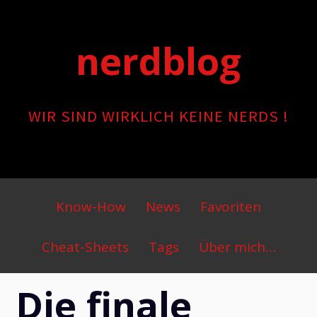
Skip
to
nerdblog
content
WIR SIND WIRKLICH KEINE NERDS !
Primary
Know-How
News
Favoriten
Menu
Cheat-Sheets
Tags
Über mich…
Die finale