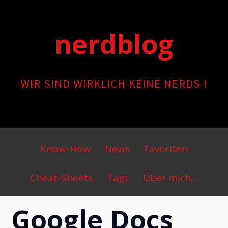
Skip
to
nerdblog
content
WIR SIND WIRKLICH KEINE NERDS !
Primary
Know-How
News
Favoriten
Menu
Cheat-Sheets
Tags
Über mich…
Google Docs