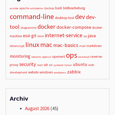
bash
bildbearbeitung
apache
backup
ansible
architektur
command-line
dev
dev-
desktop-tool
docker
tool
docker-compose
docker-
diagramme
internet-service
esxi
git
java
machine
html
ios
linux
mac
mac-basics
markdown
letsencrypt
mail
ops
monitoring
openwrt
reverse-
network
openssl
owncloud
security
ubuntu
proxy
ssh
ssl
web-
shell
systemd
tutum
zabbix
windows
website
development
wordpress
Archiv
August 2026
(45)