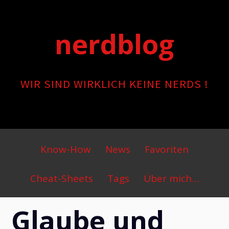
Skip
to
nerdblog
content
WIR SIND WIRKLICH KEINE NERDS !
Primary
Know-How
News
Favoriten
Menu
Cheat-Sheets
Tags
Über mich…
Glaube und