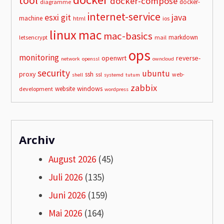
tool
docker-compose
docker-
diagramme
internet-service
esxi
git
java
machine
html
ios
linux
mac
mac-basics
markdown
letsencrypt
mail
ops
monitoring
openwrt
reverse-
network
openssl
owncloud
security
ubuntu
proxy
ssh
ssl
web-
shell
systemd
tutum
zabbix
windows
website
development
wordpress
Archiv
August 2026
(45)
Juli 2026
(135)
Juni 2026
(159)
Mai 2026
(164)