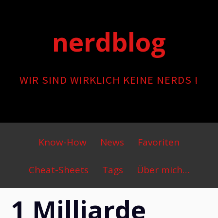
Skip
to
nerdblog
content
WIR SIND WIRKLICH KEINE NERDS !
Primary
Know-How
News
Favoriten
Menu
Cheat-Sheets
Tags
Über mich…
1 Milliarde