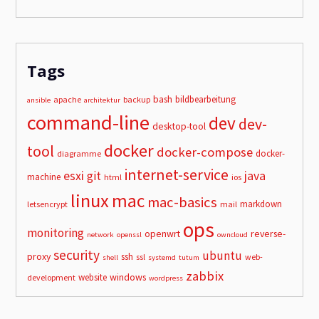
Tags
bash
bildbearbeitung
apache
backup
ansible
architektur
command-line
dev
dev-
desktop-tool
docker
tool
docker-compose
docker-
diagramme
internet-service
esxi
git
java
machine
html
ios
linux
mac
mac-basics
markdown
letsencrypt
mail
ops
monitoring
openwrt
reverse-
network
openssl
owncloud
security
ubuntu
proxy
ssh
ssl
web-
shell
systemd
tutum
zabbix
windows
website
development
wordpress