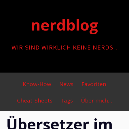
Skip
to
nerdblog
content
WIR SIND WIRKLICH KEINE NERDS !
Primary
Know-How
News
Favoriten
Menu
Cheat-Sheets
Tags
Über mich…
Übersetzer im