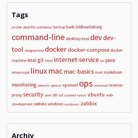
Tags
bash
bildbearbeitung
apache
backup
ansible
architektur
command-line
dev
dev-
desktop-tool
docker
tool
docker-compose
docker-
diagramme
internet-service
esxi
git
java
machine
html
ios
linux
mac
mac-basics
markdown
letsencrypt
mail
ops
monitoring
openwrt
reverse-
network
openssl
owncloud
security
ubuntu
proxy
ssh
ssl
web-
shell
systemd
tutum
zabbix
windows
website
development
wordpress
Archiv