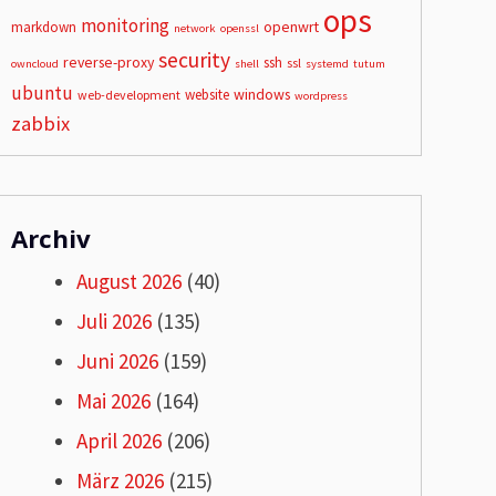
ops
monitoring
openwrt
markdown
network
openssl
security
reverse-proxy
ssh
ssl
owncloud
shell
systemd
tutum
ubuntu
windows
website
web-development
wordpress
zabbix
Archiv
August 2026
(40)
Juli 2026
(135)
Juni 2026
(159)
Mai 2026
(164)
April 2026
(206)
März 2026
(215)