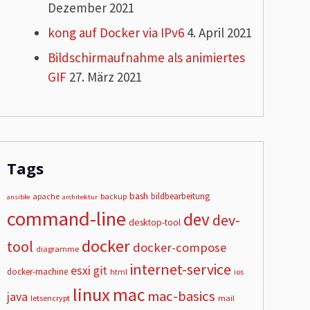
Dezember 2021
kong auf Docker via IPv6
4. April 2021
Bildschirmaufnahme als animiertes
GIF
27. März 2021
Tags
bash
bildbearbeitung
apache
backup
ansible
architektur
command-line
dev
dev-
desktop-tool
docker
tool
docker-compose
diagramme
internet-service
esxi
git
docker-machine
html
ios
linux
mac
mac-basics
java
letsencrypt
mail