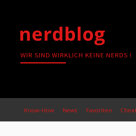
Skip
to
content
nerdblog
WIR SIND WIRKLICH KEINE NERDS !
Primary
Know-How
News
Favoriten
Chea
Menu