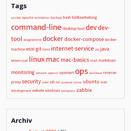
Tags
bash
bildbearbeitung
apache
backup
ansible
architektur
command-line
dev
dev-
desktop-tool
docker
tool
docker-compose
docker-
diagramme
internet-service
esxi
git
java
machine
html
ios
linux
mac
mac-basics
markdown
letsencrypt
mail
ops
monitoring
openwrt
reverse-
network
openssl
owncloud
security
ubuntu
proxy
ssh
ssl
web-
shell
systemd
tutum
zabbix
windows
website
development
wordpress
Archiv