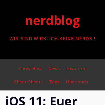
Skip
to
nerdblog
content
WIR SIND WIRKLICH KEINE NERDS !
Primary
Know-How
News
Favoriten
Menu
Cheat-Sheets
Tags
Über mich…
iOS 11: Euer