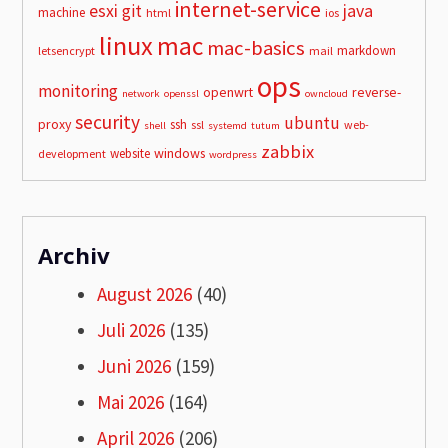
internet-service
esxi
git
java
machine
html
ios
linux
mac
mac-basics
markdown
letsencrypt
mail
ops
monitoring
openwrt
reverse-
network
openssl
owncloud
security
ubuntu
proxy
ssh
ssl
web-
shell
systemd
tutum
zabbix
windows
website
development
wordpress
Archiv
August 2026
(40)
Juli 2026
(135)
Juni 2026
(159)
Mai 2026
(164)
April 2026
(206)