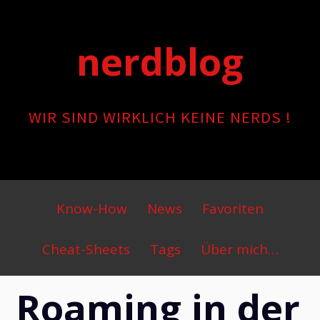
Skip
to
nerdblog
content
WIR SIND WIRKLICH KEINE NERDS !
Primary
Know-How
News
Favoriten
Menu
Cheat-Sheets
Tags
Über mich…
Roaming in der