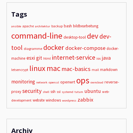
Tags
bash
bildbearbeitung
apache
backup
ansible
architektur
command-line
dev
dev-
desktop-tool
docker
tool
docker-compose
docker-
diagramme
internet-service
esxi
git
java
machine
html
ios
linux
mac
mac-basics
markdown
letsencrypt
mail
ops
monitoring
openwrt
reverse-
network
openssl
owncloud
security
ubuntu
proxy
ssh
ssl
web-
shell
systemd
tutum
zabbix
windows
website
development
wordpress
Archiv