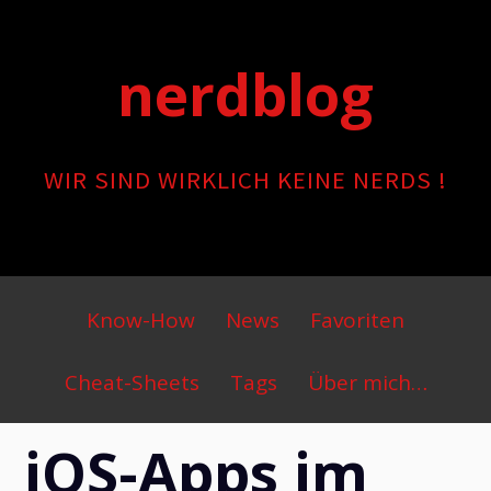
Skip
to
nerdblog
content
WIR SIND WIRKLICH KEINE NERDS !
Primary
Know-How
News
Favoriten
Menu
Cheat-Sheets
Tags
Über mich…
iOS-Apps im