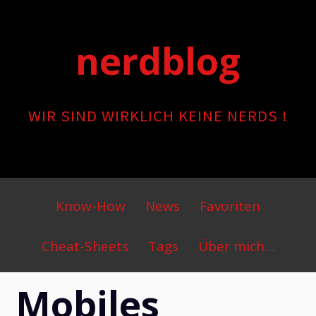
Skip
to
nerdblog
content
WIR SIND WIRKLICH KEINE NERDS !
Primary
Know-How
News
Favoriten
Menu
Cheat-Sheets
Tags
Über mich…
Mobiles