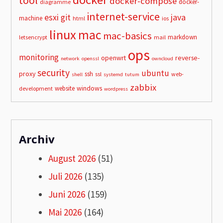
tool
docker-compose
docker-
diagramme
internet-service
esxi
git
java
machine
html
ios
linux
mac
mac-basics
markdown
letsencrypt
mail
ops
monitoring
openwrt
reverse-
network
openssl
owncloud
security
ubuntu
proxy
ssh
ssl
web-
shell
systemd
tutum
zabbix
windows
website
development
wordpress
Archiv
August 2026
(51)
Juli 2026
(135)
Juni 2026
(159)
Mai 2026
(164)