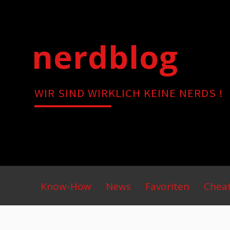
Skip
to
content
nerdblog
WIR SIND WIRKLICH KEINE NERDS !
Primary
Know-How
News
Favoriten
Chea
Menu