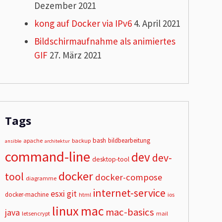
Dezember 2021
kong auf Docker via IPv6
4. April 2021
Bildschirmaufnahme als animiertes
GIF
27. März 2021
Tags
bash
bildbearbeitung
apache
backup
ansible
architektur
command-line
dev
dev-
desktop-tool
docker
tool
docker-compose
diagramme
internet-service
esxi
git
docker-machine
html
ios
linux
mac
mac-basics
java
letsencrypt
mail