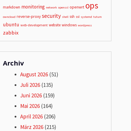
ops
monitoring
openwrt
markdown
network
openssl
security
reverse-proxy
ssh
ssl
owncloud
shell
systemd
tutum
ubuntu
windows
website
web-development
wordpress
zabbix
Archiv
August 2026
(51)
Juli 2026
(135)
Juni 2026
(159)
Mai 2026
(164)
April 2026
(206)
März 2026
(215)