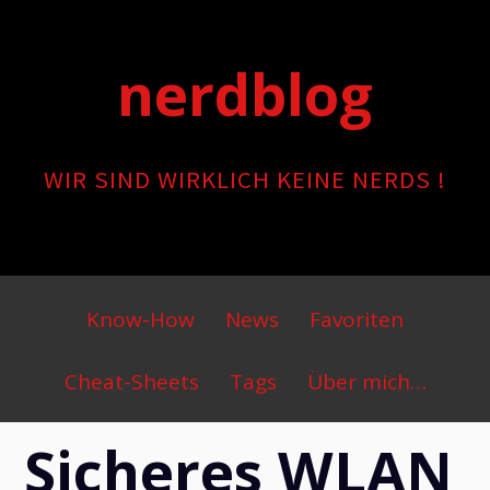
Skip
to
nerdblog
content
WIR SIND WIRKLICH KEINE NERDS !
Primary
Know-How
News
Favoriten
Menu
Cheat-Sheets
Tags
Über mich…
Sicheres WLAN