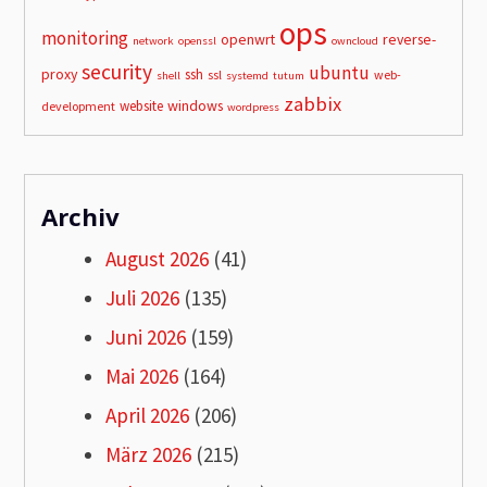
ops
monitoring
openwrt
reverse-
network
openssl
owncloud
security
ubuntu
proxy
ssh
ssl
web-
shell
systemd
tutum
zabbix
windows
website
development
wordpress
Archiv
August 2026
(41)
Juli 2026
(135)
Juni 2026
(159)
Mai 2026
(164)
April 2026
(206)
März 2026
(215)