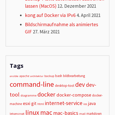
lassen (MacOS)
12. Dezember 2021
kong auf Docker via IPv6
4. April 2021
Bildschirmaufnahme als animiertes
GIF
27. März 2021
Tags
bash
bildbearbeitung
apache
backup
ansible
architektur
command-line
dev
dev-
desktop-tool
docker
tool
docker-compose
docker-
diagramme
internet-service
esxi
git
java
machine
html
ios
linux
mac
mac-basics
markdown
letsencrypt
mail