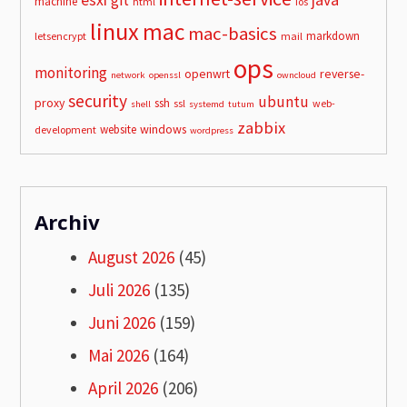
esxi
git
java
machine
html
ios
linux
mac
mac-basics
markdown
letsencrypt
mail
ops
monitoring
openwrt
reverse-
network
openssl
owncloud
security
ubuntu
proxy
ssh
ssl
web-
shell
systemd
tutum
zabbix
windows
website
development
wordpress
Archiv
August 2026
(45)
Juli 2026
(135)
Juni 2026
(159)
Mai 2026
(164)
April 2026
(206)