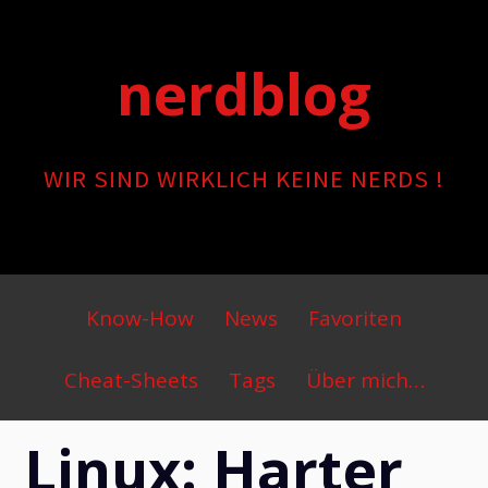
Skip
to
nerdblog
content
WIR SIND WIRKLICH KEINE NERDS !
Primary
Know-How
News
Favoriten
Menu
Cheat-Sheets
Tags
Über mich…
Linux: Harter