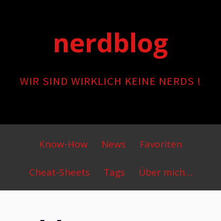
Skip
to
nerdblog
content
WIR SIND WIRKLICH KEINE NERDS !
Primary
Know-How
News
Favoriten
Menu
Cheat-Sheets
Tags
Über mich…