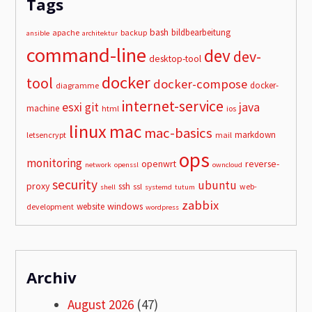
Tags
bash
bildbearbeitung
apache
backup
ansible
architektur
command-line
dev
dev-
desktop-tool
docker
tool
docker-compose
docker-
diagramme
internet-service
esxi
git
java
machine
html
ios
linux
mac
mac-basics
markdown
letsencrypt
mail
ops
monitoring
openwrt
reverse-
network
openssl
owncloud
security
ubuntu
proxy
ssh
ssl
web-
shell
systemd
tutum
zabbix
windows
website
development
wordpress
Archiv
August 2026
(47)