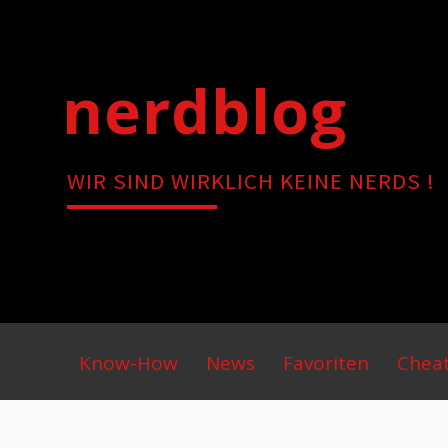
Skip
to
content
nerdblog
WIR SIND WIRKLICH KEINE NERDS !
Primary
Know-How
News
Favoriten
Chea
Menu