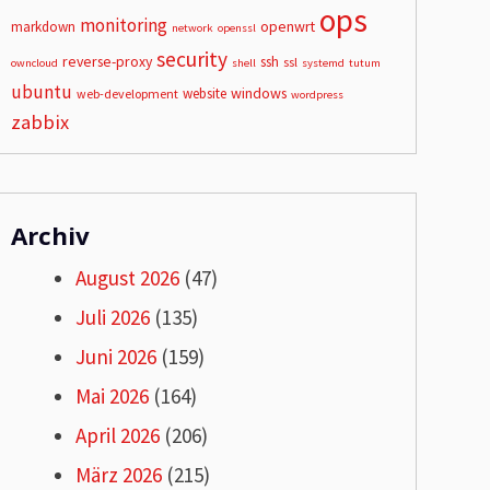
ops
monitoring
openwrt
markdown
network
openssl
security
reverse-proxy
ssh
ssl
owncloud
shell
systemd
tutum
ubuntu
windows
website
web-development
wordpress
zabbix
Archiv
August 2026
(47)
Juli 2026
(135)
Juni 2026
(159)
Mai 2026
(164)
April 2026
(206)
März 2026
(215)