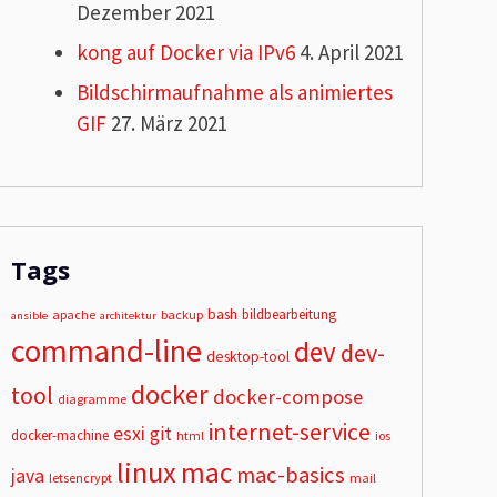
Dezember 2021
kong auf Docker via IPv6
4. April 2021
Bildschirmaufnahme als animiertes
GIF
27. März 2021
Tags
bash
bildbearbeitung
apache
backup
ansible
architektur
command-line
dev
dev-
desktop-tool
docker
tool
docker-compose
diagramme
internet-service
esxi
git
docker-machine
html
ios
linux
mac
mac-basics
java
letsencrypt
mail